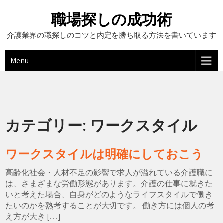
Skip
to
職場探しの成功術
content
介護業界の職探しのコツと内定を勝ち取る方法を書いています
Menu
カテゴリー:
ワークスタイル
ワークスタイルは明確にしておこう
高齢化社会・人材不足の影響で求人が溢れている介護職に
は、さまざまな労働形態があります。介護の仕事に就きた
いと考えた場合、自身がどのようなライフスタイルで働き
たいのかを熟考することが大切です。 働き方には個人の考
え方が大き […]